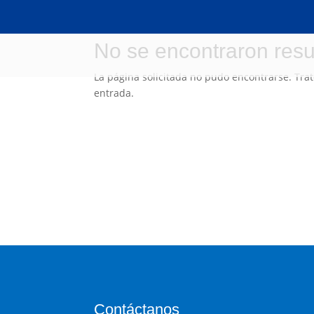
No se encontraron resu
La página solicitada no pudo encontrarse. Trat
entrada.
Contáctanos