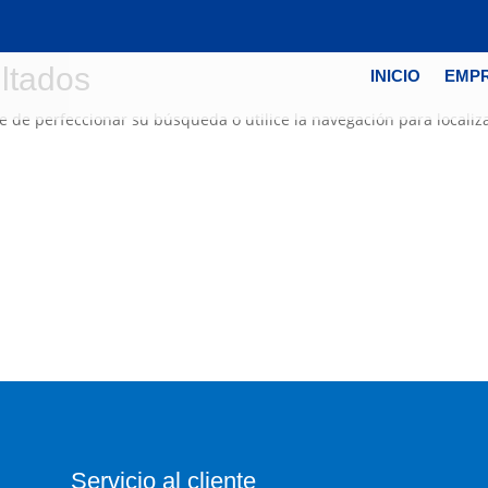
ltados
INICIO
EMP
e de perfeccionar su búsqueda o utilice la navegación para localiza
Servicio al cliente