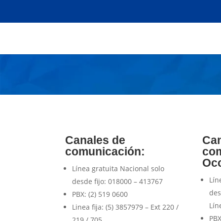
Canales de Comuni
Canales de
Can
comunicación:
com
Occ
Línea gratuita Nacional solo
Lín
desde fijo: 018000 – 413767
des
PBX: (2) 519 0600
Lín
Linea fija: (5)
3857979 – Ext 220 /
PB
219 / 705