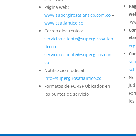
Pág
Página web:
we
www.supergirosatlantico.com.co
–
www
www.csatlantico.co
Cor
Correo electrónico:
ele
servicioalcliente@supergirosatlan
erg
tico.co
Cor
servicioalcliente@supergiros.com.
sup
co
sch
Notificación judicial:
Not
info@supergirosatlantico.co
judi
Formatos de PQRSF Ubicados en
For
los puntos de servicio
los