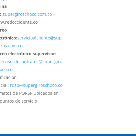
ina
b
:
supergiroschoco.com.co
–
.redoccidente.co
reo
ctrónico:
servicioalcliente@sup
iros.com.co
reo electrónico supervisor:
ervisordecontratos@supergiro
oco.co
ificación
cial:
rdso@supergiroschoco.co
matos de PQRSF Ubicados en
 puntos de servicio