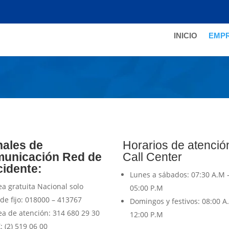
INICIO
EMP
cación
ales de
Horarios de atenció
unicación Red de
Call Center
idente:
Lunes a sábados:
07:30 A.M 
ea
gratuita Nacional solo
05:00 P.M
de fijo:
018000 – 413767
Domingos y festivos:
08:00 A
ea de atención: 314 680 29 30
12:00 P.M
X
: (2) 519 06 00