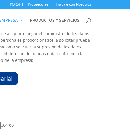
PQRSF |
Proveedores |
Trabaje con Nosotros
EMPRESA
PRODUCTOS Y SERVICIOS
uívoca e informada el tratamiento de los datos
de aceptar o negar el suministro de los datos
s personales proporcionados, a solicitar prueba
zación o solicitar la supresión de los datos
cer mi derecho de habeas data conforme a la
eb de la empresa:
arial
Correo