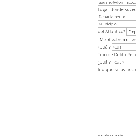
este
campo
Lugar donde sucedi
vacío.
del Atlántico?
¿Cuál?
Tipo de Delito Rel
¿Cuál?
Indique si los hec