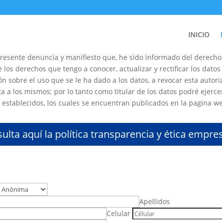
INICIO
Atlántico S.A.S, de manera libre, voluntaria, previa, expresa, ineq
resente denuncia y manifiesto que, he sido informado del derecho 
 los derechos que tengo a conocer, actualizar y rectificar los dato
ón sobre el uso que se le ha dado a los datos, a revocar esta autori
a a los mismos; por lo tanto como titular de los datos podré ejer
es establecidos, los cuales se encuentran publicados en la pagina w
ulta aquí la política transparencia y ética empres
Apellidos
Celular