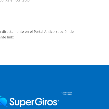
 ponga en contacto
 directamente en el Portal Anticorrupción de
ente link: