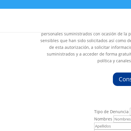
Autorizo a comercializadora de servicios del 
personales suministrados con ocasión de la p
sensibles que han sido solicitados así como de
de esta autorización, a solicitar informaci
suministrados y a acceder de forma gratuit
política y canal
Cons
Por
Tipo de Denuncia
favor,
Nombres
deja