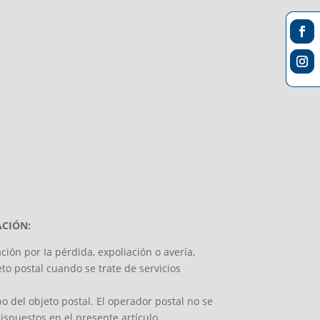
ACIÓN:
ión por Ia pérdida, expoliación o avería,
to postal cuando se trate de servicios
bo del objeto postal. El operador postal no se
ispuestos en el presente artículo.