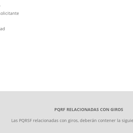
o
olicitante
dad
PQRF RELACIONADAS CON GIROS
Las PQRSF relacionadas con giros, deberán contener la sigui