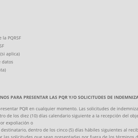
e la PQRSF
SF
si aplica)
e datos
ta)
NOS PARA PRESENTAR LAS PQR Y/O SOLICITUDES DE INDEMNIZ
presentar PQR en cualquier momento. Las solicitudes de indemnizac
o de los diez (10) días calendario siguiente a Ia recepción del obje
or expoliación o
estinatario, dentro de los cinco (5) días hábiles siguientes al reci
 las solicitudes que sean presentadas por fuera de los términos d