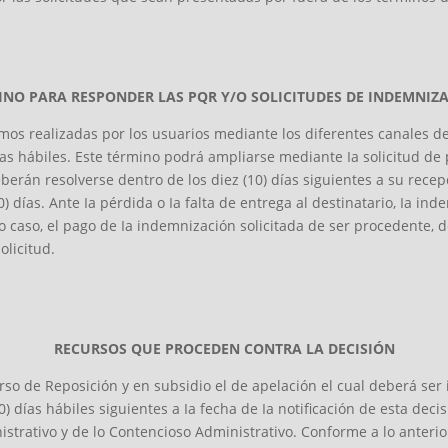
INO PARA RESPONDER LAS PQR Y/O SOLICITUDES DE INDEMNIZ
lamos realizadas por los usuarios mediante los diferentes canales
s hábiles. Este término podrá ampliarse mediante Ia solicitud de p
erán resolverse dentro de los diez (10) días siguientes a su rece
0) días. Ante Ia pérdida o Ia falta de entrega al destinatario, Ia in
o caso, el pago de Ia indemnización solicitada de ser procedente, d
olicitud.
RECURSOS QUE PROCEDEN CONTRA LA DECISIÓN
urso de Reposición y en subsidio el de apelación el cual deberá se
10) días hábiles siguientes a Ia fecha de Ia notificación de esta dec
strativo y de lo Contencioso Administrativo. Conforme a lo anterio