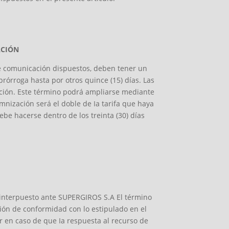
ACIÓN
 de comunicación dispuestos, deben tener un
rórroga hasta por otros quince (15) días. Las
pción. Este término podrá ampliarse mediante
demnización será el doble de Ia tarifa que haya
ebe hacerse dentro de los treinta (30) días
r interpuesto ante SUPERGIROS S.A El término
isión de conformidad con lo estipulado en el
r en caso de que Ia respuesta al recurso de