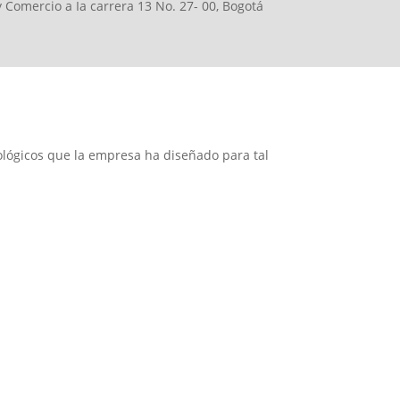
 Comercio a Ia carrera 13 No. 27- 00, Bogotá
nológicos que la empresa ha diseñado para tal