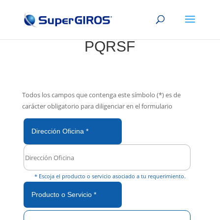
FORMULARIO DE
PQRSF
P
Todos los campos que contenga este símbolo (*) es de
o
carácter obligatorio para diligenciar en el formulario
r
f
Dirección Oficina *
a
v
o
r
* Escoja el producto o servicio asociado a tu requerimiento.
,
Producto o Servicio *
d
e
j