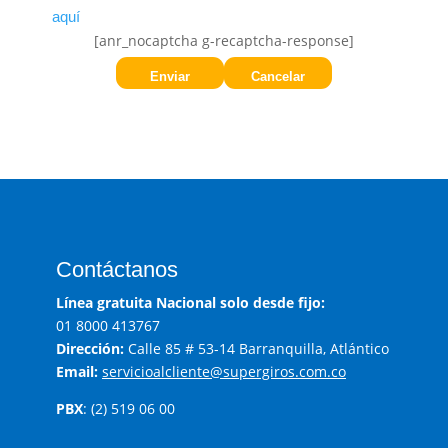
aquí
[anr_nocaptcha g-recaptcha-response]
Contáctanos
Línea gratuita Nacional solo desde fijo:
01 8000 413767
Dirección:
Calle 85 # 53-14 Barranquilla, Atlántico
Email:
servicioalcliente@supergiros.com.co
PBX
: (2) 519 06 00