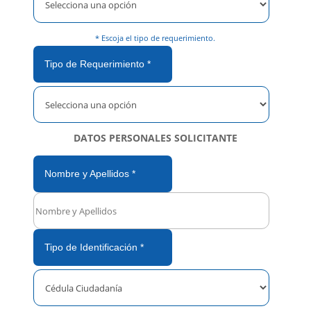
a
e
* Escoja el tipo de requerimiento.
s
t
Tipo de Requerimiento *
e
c
a
m
DATOS PERSONALES SOLICITANTE
p
o
v
Nombre y Apellidos *
a
c
í
o
Tipo de Identificación *
.