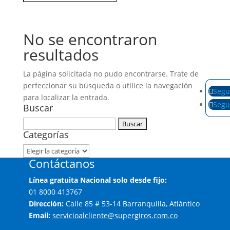
No se encontraron
resultados
La página solicitada no pudo encontrarse. Trate de
perfeccionar su búsqueda o utilice la navegación
Segu
para localizar la entrada.
Segu
Buscar
Buscar:
Categorías
Categorías
Contáctanos
Línea gratuita Nacional solo desde fijo:
01 8000 413767
Dirección:
Calle 85 # 53-14 Barranquilla, Atlántico
Email:
servicioalcliente@supergiros.com.co